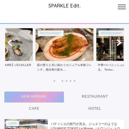
SPARKLE Edit.
サイトについて
起業と仕事
本
美容・コスメ
ファッション
お
T
RESTAURANT
RESTAURANT
MURE】L’ECAILLER
薪の香りと共に味わうカジュアル本格フレ
中華×スパニッシュのモ
ンチ。恵比寿の薪火...
る。 Textur...
NEW ARRIVAL
RESTAURANT
CAFE
HOTEL
CAFE
パティシエの技巧が光る、ジュエリーのような
LOUANGE TOKYO Le Musee （ルワンジュ トウ