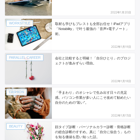
2022年1月20日
WORKSTYLE
取材も学びもブレストも全部お任せ！iPadアプリ
「Notability」で叶う最強の「音声×電子ノート」
術。
2022年1月19日
PARALLEL CAREER
会社と比較すると明確！「自分ひとり」のプロジ
ェクトが進みずらい理由。
2022年1月18日
FASHION
「手まわり」のオシャレで生み出す日々の充足
感。パソコン作業が多い人にこそ改めて勧めたい
自分のための“装い”。
2022年1月13日
BEAUTY
顔タイプ診断・パーソナルカラー診断・骨格診断
の総合診断のすすめ。真に「自分に似合う」もの
を知る価値を思い知った話。