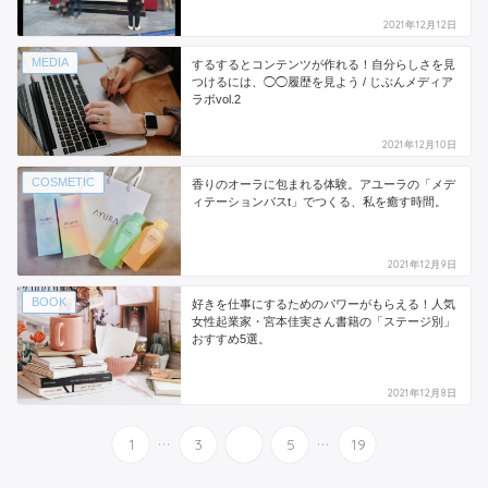
2021年12月12日
MEDIA
するするとコンテンツが作れる！自分らしさを見
つけるには、◯◯履歴を見よう / じぶんメディア
ラボvol.2
2021年12月10日
COSMETIC
香りのオーラに包まれる体験。アユーラの「メデ
ィテーションバスt」でつくる、私を癒す時間。
2021年12月9日
BOOK
好きを仕事にするためのパワーがもらえる！人気
女性起業家・宮本佳実さん書籍の「ステージ別」
おすすめ5選。
2021年12月8日
...
...
1
3
4
5
19