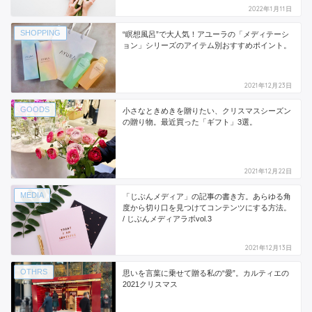
2022年1月11日
SHOPPING
“瞑想風呂”で大人気！アユーラの「メディテーシ
ョン」シリーズのアイテム別おすすめポイント。
2021年12月23日
GOODS
小さなときめきを贈りたい、クリスマスシーズン
の贈り物。最近買った「ギフト」3選。
2021年12月22日
MEDIA
「じぶんメディア」の記事の書き方。あらゆる角
度から切り口を見つけてコンテンツにする方法。
/ じぶんメディアラボvol.3
2021年12月13日
OTHRS
思いを言葉に乗せて贈る私の“愛”。カルティエの
2021クリスマス