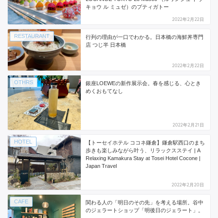
キョウ ル ミュゼ）のプティガトー
2022年2月22日
RESTAURANT
行列の理由が一口でわかる。日本橋の海鮮丼専門
店 つじ半 日本橋
2022年2月22日
OTHRS
銀座LOEWEの新作展示会。春を感じる、心とき
めくおもてなし
2022年2月21日
HOTEL
【トーセイホテル ココネ鎌倉】鎌倉駅西口のまち
歩きも楽しみながら叶う、リラックスステイ | A
Relaxing Kamakura Stay at Tosei Hotel Cocone |
Japan Travel
2022年2月20日
CAFE
関わる人の「明日のその先」を考える場所。谷中
のジェラートショップ「明後日のジェラート」。