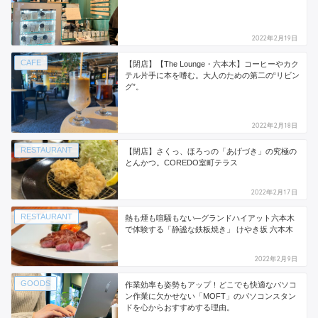
2022年2月19日
CAFE
【閉店】【The Lounge・六本木】コーヒーやカク
テル片手に本を嗜む。大人のための第二の“リビン
グ”。
2022年2月18日
RESTAURANT
【閉店】さくっ、ほろっの「あげづき」の究極の
とんかつ。COREDO室町テラス
2022年2月17日
RESTAURANT
熱も煙も喧騒もない─グランドハイアット六本木
で体験する「静謐な鉄板焼き」 けやき坂 六本木
2022年2月9日
GOODS
作業効率も姿勢もアップ！どこでも快適なパソコ
ン作業に欠かせない「MOFT」のパソコンスタン
ドを心からおすすめする理由。