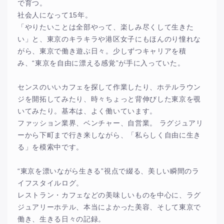
で育つ。
社会人になって15年。
「やりたいことは全部やって、楽しみ尽くして生きた
い」と、東京のキラキラや港区女子にもほんのり憧れな
がら、東京で働き遊ぶ日々。少しずつキャリアを積
み、“東京を自由に漂える感覚”が手に入っていた。
センスのいいカフェを探して作業したり、ホテルラウン
ジを開拓してみたり、時々ちょっと背伸びした東京を覗
いてみたり。基本は、よく働いています。
ファッション業界、ベンチャー、自営業。 ラグジュアリ
ーから下町まで行き来しながら、「私らしく自由に生き
る」を模索中です。
“東京を漂いながら生きる”視点で綴る、美しい瞬間のラ
イフスタイルログ。
レストラン・カフェなどの美味しいものを中心に、ラグ
ジュアリーホテル、本当によかった美容、そして東京で
働き、生きる日々の記録。