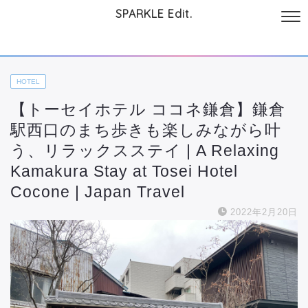
SPARKLE Edit.
サイトについて
起業と仕事
本
美容・コスメ
ファッション
お
HOTEL
【トーセイホテル ココネ鎌倉】鎌倉
駅西口のまち歩きも楽しみながら叶
う、リラックスステイ | A Relaxing
Kamakura Stay at Tosei Hotel
Cocone | Japan Travel
2022年2月20日