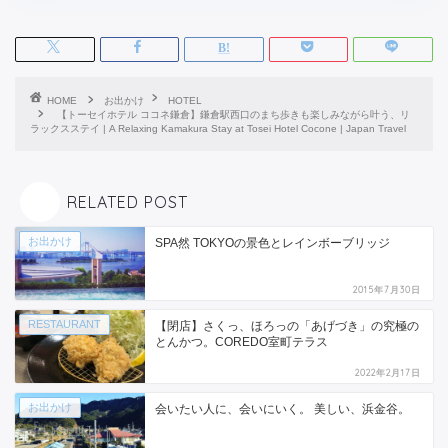
HOME
お出かけ
HOTEL
【トーセイホテル ココネ鎌倉】鎌倉駅西口のまち歩きも楽しみながら叶う、リ
ラックスステイ | A Relaxing Kamakura Stay at Tosei Hotel Cocone | Japan Travel
RELATED POST
お出かけ
SPA然 TOKYOの景色とレインボーブリッジ
2015年7月30日
RESTAURANT
【閉店】さくっ、ほろっの「あげづき」の究極の
とんかつ。COREDO室町テラス
2022年2月17日
お出かけ
会いたい人に、会いにいく。 美しい、浜金谷。