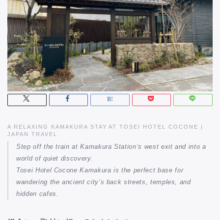
A RELAXING KAMAKURA STAY AT TOSEI HOTEL COCONE |
JAPAN TRAVEL
Step off the train at Kamakura Station’s west exit and into a
world of quiet discovery.
Tosei Hotel Cocone Kamakura
is the perfect base for
wandering the ancient city’s back streets, temples, and
hidden cafes.