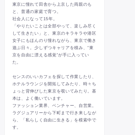
東京に憧れて田舎から上京した両親のも
と、普通の家庭で育つ。
社会人になって15年。
「やりたいことは全部やって、楽しみ尽く
して生きたい」と、東京のキラキラや港区
女子にもほんのり憧れながら、東京で働き
遊ぶ日々。少しずつキャリアを積み、“東
京を自由に漂える感覚”が手に入ってい
た。
センスのいいカフェを探して作業したり、
ホテルラウンジを開拓してみたり、時々ち
ょっと背伸びした東京を覗いてみたり。基
本は、よく働いています。
ファッション業界、ベンチャー、自営業。
ラグジュアリーから下町まで行き来しなが
ら、「私らしく自由に生きる」を模索中で
す。