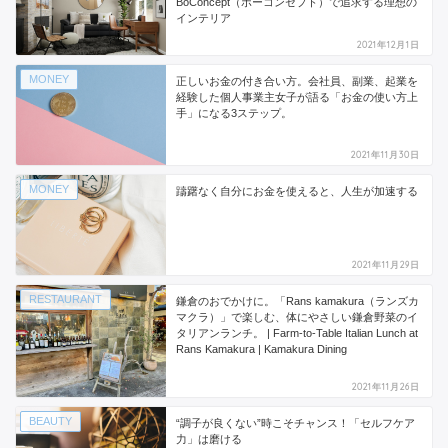
BoConcept（ボーコンセプト）で追求する理想の
インテリア
2021年12月1日
MONEY
正しいお金の付き合い方。会社員、副業、起業を
経験した個人事業主女子が語る「お金の使い方上
手」になる3ステップ。
2021年11月30日
MONEY
躊躇なく自分にお金を使えると、人生が加速する
2021年11月29日
RESTAURANT
鎌倉のおでかけに。「Rans kamakura（ランズカ
マクラ）」で楽しむ、体にやさしい鎌倉野菜のイ
タリアンランチ。 | Farm-to-Table Italian Lunch at
Rans Kamakura | Kamakura Dining
2021年11月26日
BEAUTY
“調子が良くない”時こそチャンス！「セルフケア
力」は磨ける