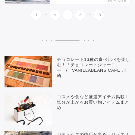
2021年11月9日
...
...
1
4
5
6
19
チョコレート13種の食べ比べを楽し
む！「チョコレートジャーニ
ー」/ VANILLABEANS CAFE 川
崎
コスメや食など厳選アイテム掲載！
気分が上がるお買い物アイテムまと
め
パティシエの技巧が光る、ジュエリ