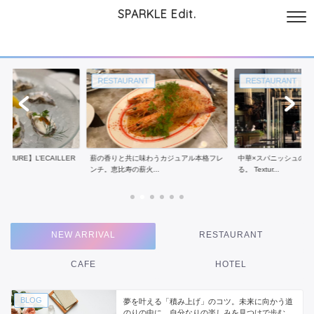
SPARKLE Edit.
サイトについて
起業と仕事
本
美容・コスメ
ファッション
お
T
RESTAURANT
RESTAURANT
MURE】L’ECAILLER
薪の香りと共に味わうカジュアル本格フレ
中華×スパニッシュのモ
ンチ。恵比寿の薪火...
る。 Textur...
NEW ARRIVAL
RESTAURANT
CAFE
HOTEL
BLOG
夢を叶える「積み上げ」のコツ。未来に向かう道
のりの中に、自分なりの楽しみを見つけで歩む。