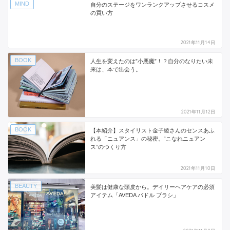
MIND
自分のステージをワンランクアップさせるコスメ
の買い方
2021年11月14日
BOOK
人生を変えたのは”小悪魔”！？自分のなりたい未
来は、本で出会う。
2021年11月12日
BOOK
【本紹介】スタイリスト金子綾さんのセンスあふ
れる「ニュアンス」の秘密。“こなれニュアン
ス”のつくり方
2021年11月10日
BEAUTY
美髪は健康な頭皮から。デイリーヘアケアの必須
アイテム「AVEDA パドル ブラシ」