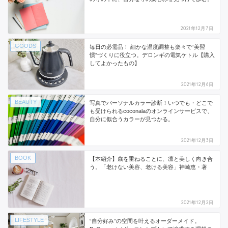
2021年12月7日
GOODS
毎日の必需品！ 細かな温度調整も楽々で“美習
慣”づくりに役立つ。デロンギの電気ケトル【購入
してよかったもの】
2021年12月6日
BEAUTY
写真でパーソナルカラー診断！いつでも・どこで
も受けられるcoconalaのオンラインサービスで、
自分に似合うカラーが見つかる。
2021年12月3日
BOOK
【本紹介】歳を重ねることに、凛と美しく向き合
う。「老けない美容、老ける美容」神崎恵・著
2021年12月2日
LIFESTYLE
“自分好み”の空間を叶えるオーダーメイド。