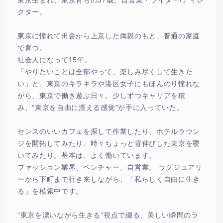
東京生まれ、東京育ちの37歳。自営業・ライター/ディレ
クター。
東京に憧れて田舎から上京した両親のもと、普通の家庭
で育つ。
社会人になって15年。
「やりたいことは全部やって、楽しみ尽くして生きた
い」と、東京のキラキラや港区女子にもほんのり憧れな
がら、東京で働き遊ぶ日々。少しずつキャリアを積
み、“東京を自由に漂える感覚”が手に入っていた。
センスのいいカフェを探して作業したり、ホテルラウン
ジを開拓してみたり、時々ちょっと背伸びした東京を覗
いてみたり。基本は、よく働いています。
ファッション業界、ベンチャー、自営業。 ラグジュアリ
ーから下町まで行き来しながら、「私らしく自由に生き
る」を模索中です。
“東京を漂いながら生きる”視点で綴る、美しい瞬間のラ