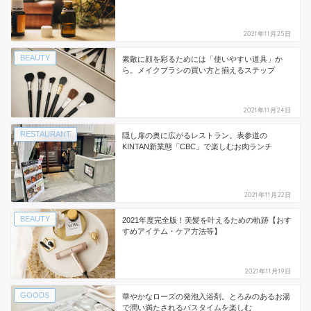
2021年11月25日
BEAUTY
素敵に顔を彩るためには「使いやすい道具」か
ら。メイクブラシの買い方と揃えるステップ
2021年11月24日
RESTAURANT
隠し扉の奥に広がるレストラン。表参道の
KINTAN新業態「CBC」で楽しむお肉ランチ
2021年11月22日
BEAUTY
2021年度完全版！美髪を叶えるための軌跡【おす
すめアイテム・ケア方法等】
2021年11月19日
GOODS
華やかなローズの発泡入浴剤。とろみのあるお湯
で潤い満たされるバスタイムを楽しむ