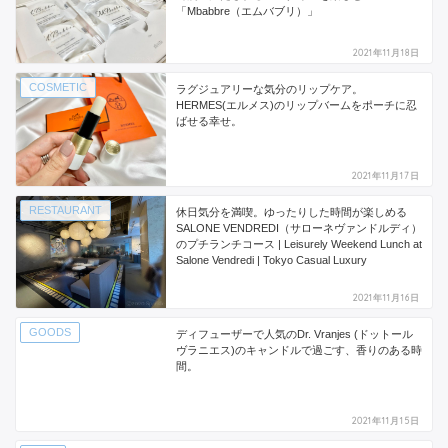
「Mbabbre（エムバブリ）」
2021年11月18日
COSMETIC
ラグジュアリーな気分のリップケア。
HERMES(エルメス)のリップバームをポーチに忍
ばせる幸せ。
2021年11月17日
RESTAURANT
休日気分を満喫。ゆったりした時間が楽しめる
SALONE VENDREDI（サローネヴァンドルディ）
のプチランチコース | Leisurely Weekend Lunch at
Salone Vendredi | Tokyo Casual Luxury
2021年11月16日
GOODS
ディフューザーで人気のDr. Vranjes (ドットール
ヴラニエス)のキャンドルで過ごす、香りのある時
間。
2021年11月15日