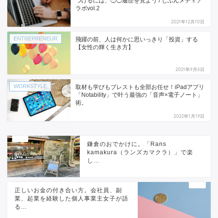
つけるには、◯◯履歴を見よう / じぶんメディア
ラボvol.2
2021年12月10日
ENTREPRENEUR
飛躍の前、人は何かに思いっきり「投資」する
【女性の輝く生き方】
2021年9月6日
WORKSTYLE
取材も学びもブレストも全部お任せ！iPadアプリ
「Notability」で叶う最強の「音声×電子ノート」
術。
2022年1月19日
鎌倉のおでかけに。「Rans
kamakura（ランズカマクラ）」で楽
し...
正しいお金の付き合い方。会社員、副
業、起業を経験した個人事業主女子が語
る...