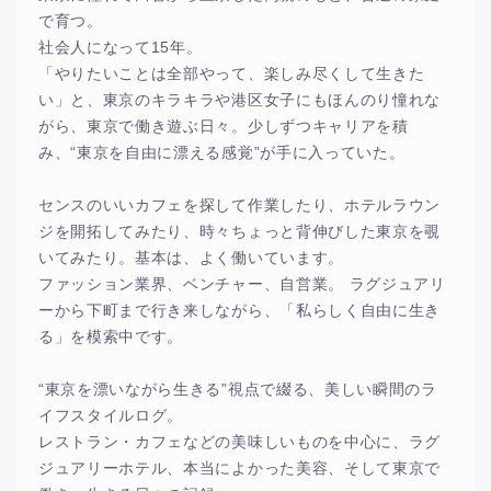
で育つ。
社会人になって15年。
「やりたいことは全部やって、楽しみ尽くして生きた
い」と、東京のキラキラや港区女子にもほんのり憧れな
がら、東京で働き遊ぶ日々。少しずつキャリアを積
み、“東京を自由に漂える感覚”が手に入っていた。
センスのいいカフェを探して作業したり、ホテルラウン
ジを開拓してみたり、時々ちょっと背伸びした東京を覗
いてみたり。基本は、よく働いています。
ファッション業界、ベンチャー、自営業。 ラグジュアリ
ーから下町まで行き来しながら、「私らしく自由に生き
る」を模索中です。
“東京を漂いながら生きる”視点で綴る、美しい瞬間のラ
イフスタイルログ。
レストラン・カフェなどの美味しいものを中心に、ラグ
ジュアリーホテル、本当によかった美容、そして東京で