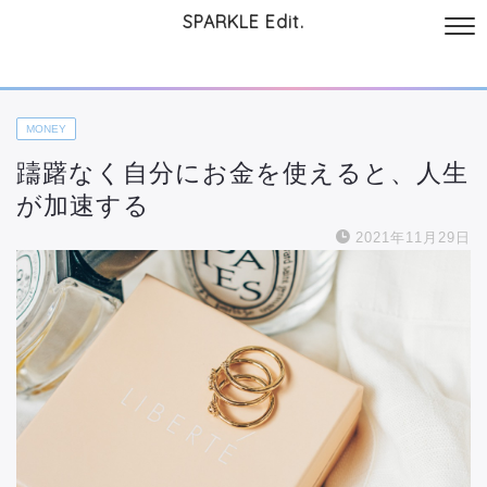
SPARKLE Edit.
サイトについて
起業と仕事
本
美容・コスメ
ファッション
お
MONEY
躊躇なく自分にお金を使えると、人生
が加速する
2021年11月29日