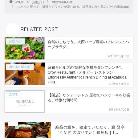
HOME
お出かけ
RESTAURANT
ふらっと寄って、気張らずワインが楽しめる。浅草橋の立ち飲みバー 台東Stand
RELATED POST
お出かけ
自然のごちそう、大西ハーブ農園のフレッシュハ
ーブサラダ。
2015年10月10日
RESTAURANT
麻布台ヒルズの"気軽な本格モダンフレンチ"。
Orby Restaurant（オルビー レストラン） |
Effortlessly Authentic French Dining at Azabudai
Hills
2026年5月28日
CAFE
【閉店】サンデージャム 原宿でパンケーキを頬張
る、特別な朝時間
2015年4月20日
絶品の鰻を、銀座でいただく。鰻 登亭
（うなぎ のぼりてい）銀座店 | T...