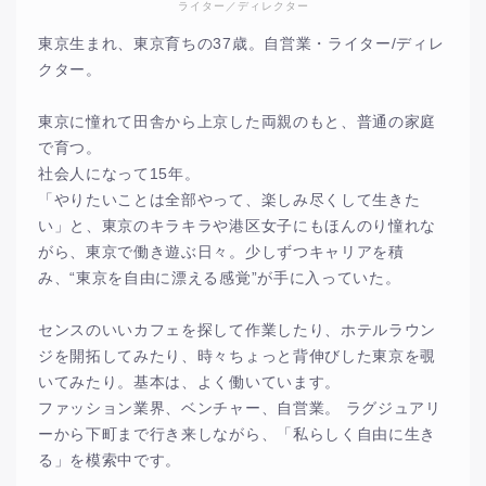
ライター／ディレクター
東京生まれ、東京育ちの37歳。自営業・ライター/ディレ
クター。
東京に憧れて田舎から上京した両親のもと、普通の家庭
で育つ。
社会人になって15年。
「やりたいことは全部やって、楽しみ尽くして生きた
い」と、東京のキラキラや港区女子にもほんのり憧れな
がら、東京で働き遊ぶ日々。少しずつキャリアを積
み、“東京を自由に漂える感覚”が手に入っていた。
センスのいいカフェを探して作業したり、ホテルラウン
ジを開拓してみたり、時々ちょっと背伸びした東京を覗
いてみたり。基本は、よく働いています。
ファッション業界、ベンチャー、自営業。 ラグジュアリ
ーから下町まで行き来しながら、「私らしく自由に生き
る」を模索中です。