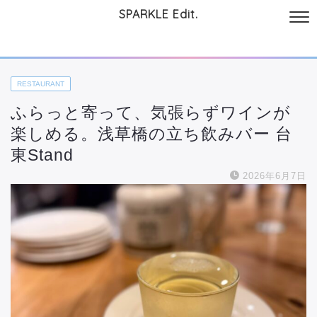
SPARKLE Edit.
サイトについて
起業と仕事
本
美容・コスメ
ファッション
お
RESTAURANT
ふらっと寄って、気張らずワインが
楽しめる。浅草橋の立ち飲みバー 台
東Stand
2026年6月7日