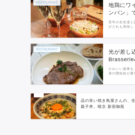
RESTAURANT
地鶏にワ
ンバン」
長年の女友達と
がどれも美味し
RESTAURANT
光が差し込
Brasse
かわいい後輩を
身の開拓欲が重
品の良い焼き鳥屋さんの、
親子丼。晴京 新宿御苑