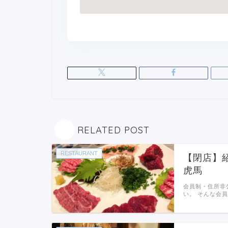
RELATED POST
RESTAURANT
【閉店】
虎馬
会員制・住所非
い。 そんな会