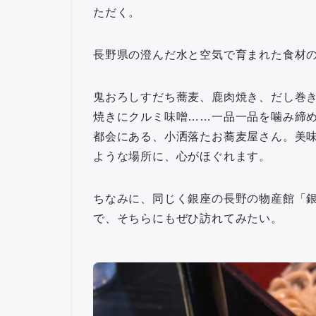
ただく。
長野県の澄んだ水と空気で育まれた食材
鬼おろしすだち蕎麦、鹿肉焼き、だし巻
焼きにクルミ味噌……一品一品を噛み締
都会にある、小洒落たお蕎麦屋さん。美
ような場所に、心がほぐれます。
ちなみに、同じく銀座の長野の物産館「銀座
で、そちらにもぜひ訪れてみたい。