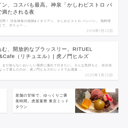
イン、コスパも最高。神泉「かしわビストロ バ
で満たされる夜
訪問！ 渋谷神泉の地鶏&イタリアン、かしわビストロ バンバン。 鶏料理
くて、ボリュー …
2016年1月23日
む、開放的なブラッスリー。RITUEL
rie&Cafe（リチュエル）| 虎ノ門ヒルズ
、まだ知らないおいしい場所に連れて行きたい。そんな気持ちと、自分自
なって選んだのが、虎ノ門ヒルズのシックでお洒落 …
2025年3月23日
生
老舗の甘味で、ゆっくりご褒
美時間。虎屋菓寮 東京ミッド
タウン