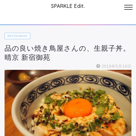
SPARKLE Edit.
サイトについて
起業と仕事
本
美容・コスメ
ファッション
お
RESTAURANT
品の良い焼き鳥屋さんの、生親子丼。
晴京 新宿御苑
2019年5月14日