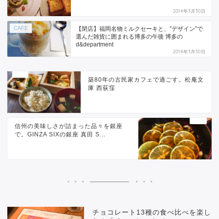
2014年3月30日
CAFE
【閉店】福岡名物ミルクセーキと、”デザイン”で
選んだ雑貨に囲まれる博多の午後 博多の
d&department
2014年3月30日
築80年の古民家カフェで過ごす。松庵文
庫 西荻窪
信州の美味しさが詰まった品々を銀座
で。GINZA SIXの銀座 真田 S...
チョコレート13種の食べ比べを楽し