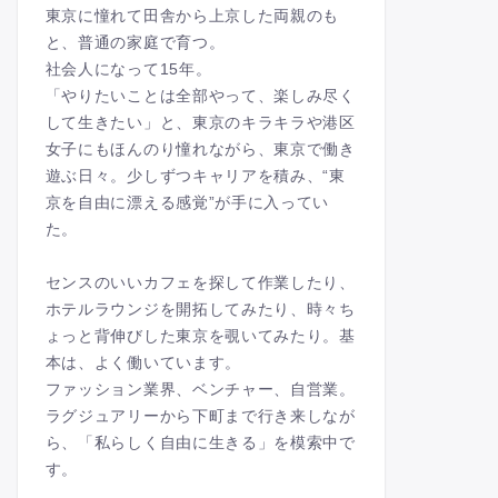
東京に憧れて田舎から上京した両親のも
と、普通の家庭で育つ。
社会人になって15年。
「やりたいことは全部やって、楽しみ尽く
して生きたい」と、東京のキラキラや港区
女子にもほんのり憧れながら、東京で働き
遊ぶ日々。少しずつキャリアを積み、“東
京を自由に漂える感覚”が手に入ってい
た。
センスのいいカフェを探して作業したり、
ホテルラウンジを開拓してみたり、時々ち
ょっと背伸びした東京を覗いてみたり。基
本は、よく働いています。
ファッション業界、ベンチャー、自営業。
ラグジュアリーから下町まで行き来しなが
ら、「私らしく自由に生きる」を模索中で
す。