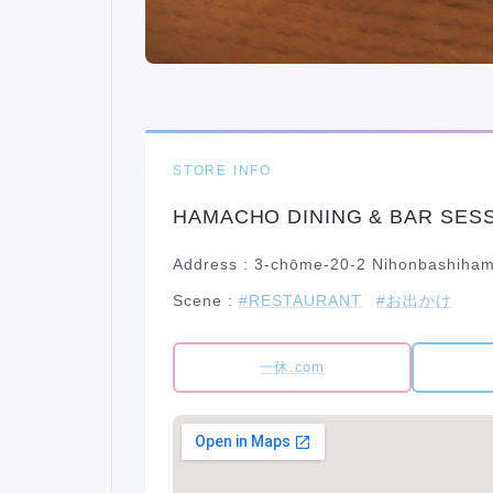
STORE INFO
HAMACHO DINING & BAR SES
Address :
3-chōme-20-2 Nihonbashihama
Scene :
#RESTAURANT
#お出かけ
一休.com