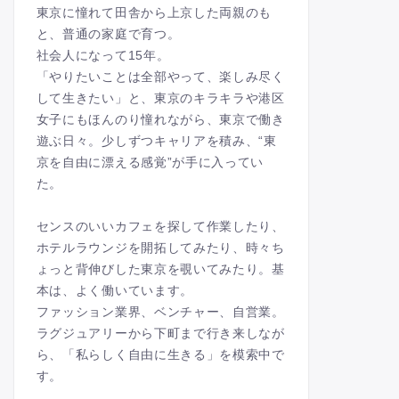
東京に憧れて田舎から上京した両親のも
と、普通の家庭で育つ。
社会人になって15年。
「やりたいことは全部やって、楽しみ尽く
して生きたい」と、東京のキラキラや港区
女子にもほんのり憧れながら、東京で働き
遊ぶ日々。少しずつキャリアを積み、“東
京を自由に漂える感覚”が手に入ってい
た。
センスのいいカフェを探して作業したり、
ホテルラウンジを開拓してみたり、時々ち
ょっと背伸びした東京を覗いてみたり。基
本は、よく働いています。
ファッション業界、ベンチャー、自営業。
ラグジュアリーから下町まで行き来しなが
ら、「私らしく自由に生きる」を模索中で
す。