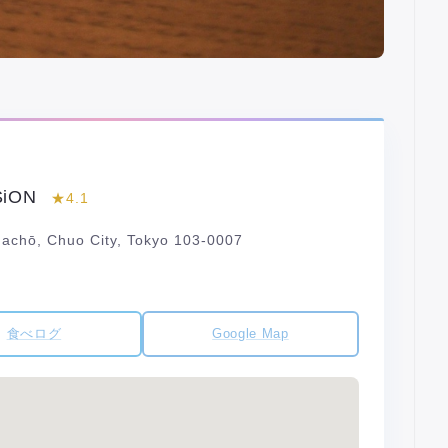
SiON
★4.1
chō, Chuo City, Tokyo 103-0007
食べログ
Google Map