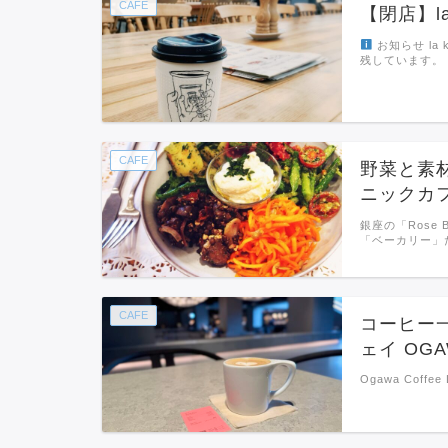
CAFE
【閉店】l
お知らせ l
残しています。
CAFE
野菜と素
ニックカフェ
銀座の「Rose
「ベーカリー」
CAFE
コーヒー
ェイ OGA
Ogawa Coffee L