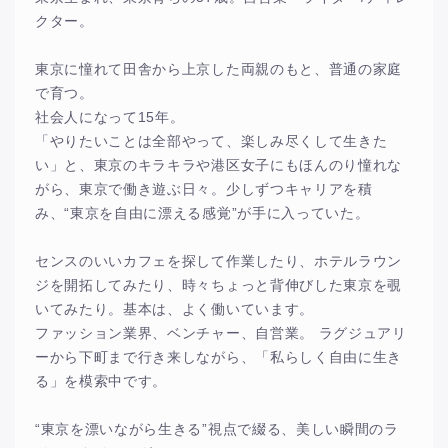
クター。
東京に憧れて田舎から上京した両親のもと、普通の家庭
で育つ。
社会人になって15年。
「やりたいことは全部やって、楽しみ尽くして生きた
い」と、東京のキラキラや港区女子にもほんのり憧れな
がら、東京で働き遊ぶ日々。少しずつキャリアを積
み、“東京を自由に漂える感覚”が手に入っていた。
センスのいいカフェを探して作業したり、ホテルラウン
ジを開拓してみたり、時々ちょっと背伸びした東京を覗
いてみたり。基本は、よく働いています。
ファッション業界、ベンチャー、自営業。 ラグジュアリ
ーから下町まで行き来しながら、「私らしく自由に生き
る」を模索中です。
“東京を漂いながら生きる”視点で綴る、美しい瞬間のラ