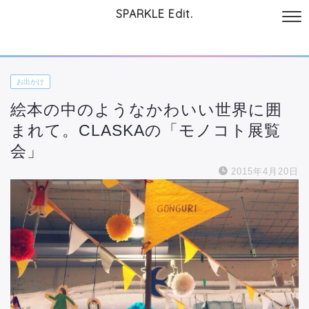
SPARKLE Edit.
サイトについて
起業と仕事
本
美容・コスメ
ファッション
お
お出かけ
絵本の中のようなかわいい世界に囲
まれて。CLASKAの「モノコト展覧
会」
2015年4月20日