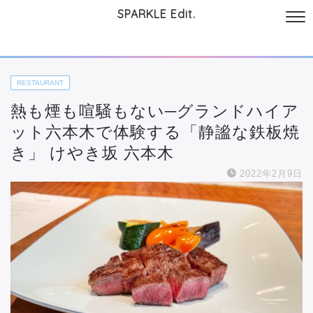
SPARKLE Edit.
サイトについて
起業と仕事
本
美容・コスメ
ファッション
お
RESTAURANT
熱も煙も喧騒もない─グランドハイア
ット六本木で体験する「静謐な鉄板焼
き」 けやき坂 六本木
2022年2月9日