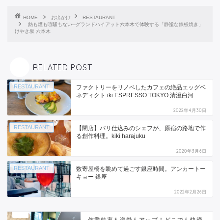
HOME
お出かけ
RESTAURANT
熱も煙も喧騒もない─グランドハイアット六本木で体験する「静謐な鉄板焼き」
けやき坂 六本木
RELATED POST
RESTAURANT
ファクトリーをリノベしたカフェの絶品エッグベ
ネディクト iki ESPRESSO TOKYO 清澄白河
2022年4月30日
RESTAURANT
【閉店】パリ仕込みのシェフが、原宿の路地で作
る創作料理。kiki harajuku
2020年3月6日
RESTAURANT
数寄屋橋を眺めて過ごす銀座時間。アンカートー
キョー 銀座
2022年2月26日