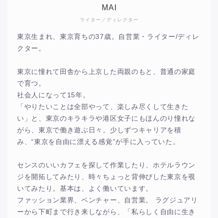
MAI
ライター／ディレクター
東京生まれ、東京育ちの37歳。自営業・ライター/ディレ
クター。
東京に憧れて田舎から上京した両親のもと、普通の家庭
で育つ。
社会人になって15年。
「やりたいことは全部やって、楽しみ尽くして生きた
い」と、東京のキラキラや港区女子にもほんのり憧れな
がら、東京で働き遊ぶ日々。少しずつキャリアを積
み、“東京を自由に漂える感覚”が手に入っていた。
センスのいいカフェを探して作業したり、ホテルラウン
ジを開拓してみたり、時々ちょっと背伸びした東京を覗
いてみたり。基本は、よく働いています。
ファッション業界、ベンチャー、自営業。 ラグジュアリ
ーから下町まで行き来しながら、「私らしく自由に生き