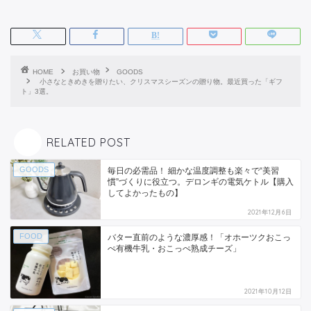
HOME
お買い物
GOODS
小さなときめきを贈りたい、クリスマスシーズンの贈り物。最近買った「ギフ
ト」3選。
RELATED POST
GOODS
毎日の必需品！ 細かな温度調整も楽々で“美習
慣”づくりに役立つ。デロンギの電気ケトル【購入
してよかったもの】
2021年12月6日
FOOD
バター直前のような濃厚感！「オホーツクおこっ
ぺ有機牛乳・おこっぺ熟成チーズ」
2021年10月12日