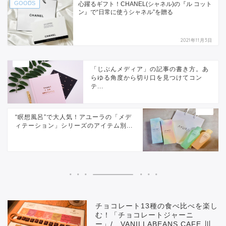
GOODS
心躍るギフト！CHANEL(シャネル)の『ル コット
ン』で“日常に使うシャネル”を贈る
2021年11月3日
「じぶんメディア」の記事の書き方。あ
らゆる角度から切り口を見つけてコン
テ...
“瞑想風呂”で大人気！アユーラの「メデ
ィテーション」シリーズのアイテム別...
チョコレート13種の食べ比べを楽し
む！「チョコレートジャーニ
ー」/ VANILLABEANS CAFE 川