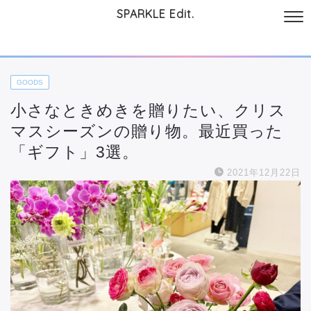
SPARKLE Edit.
サイトについて
起業と仕事
本
美容・コスメ
ファッション
お
GOODS
小さなときめきを贈りたい、クリス
マスシーズンの贈り物。最近買った
「ギフト」3選。
2021年12月22日