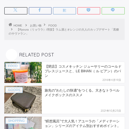
HOME
お買い物
FOOD
【Ryoura（リョウラ）/用賀】ラム酒とオレンジの大人のカップデザート「黒糖
のサヴァラン」
RELATED POST
FOOD
【閉店】コスメキッチン ジューサリーのコールド
プレスジュースと、LE BIHAN（ ル ビアン）のパ
ン
2016年4月19日
GOODS
旅先の"わたしの快適"をつくる。大きなトラベル
メイクボックスのススメ
2021年10月25日
SHOPPING
“瞑想風呂”で大人気！アユーラの「メディテーシ
ョン」シリーズのアイテム別おすすめポイント。