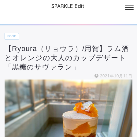
SPARKLE Edit.
サイトについて
起業と仕事
本
美容・コスメ
ファッション
お
FOOD
【Ryoura（リョウラ）/用賀】ラム酒
とオレンジの大人のカップデザート
「黒糖のサヴァラン」
2021年10月11日