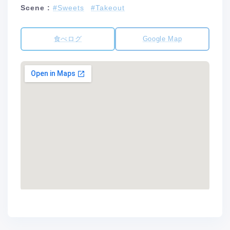
Scene :
#Sweets
#Takeout
食べログ
Google Map