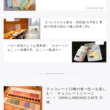
2021年12月23日
【パレスホテル東京・和田倉/大手町】季
節の味覚を味わう極上和食 | Re...
バター直前のような濃厚感！「オホーツク
おこっぺ有機牛乳・おこっぺ熟成チー...
チョコレート13種の食べ比べを楽し
む！「チョコレートジャーニ
ー」/ VANILLABEANS CAFE 川
崎