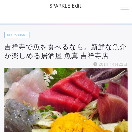
SPARKLE Edit.
サイトについて
起業と仕事
本
美容・コスメ
ファッション
お
RESTAURANT
吉祥寺で魚を食べるなら。新鮮な魚介
が楽しめる居酒屋 魚真 吉祥寺店
2014年4月21日