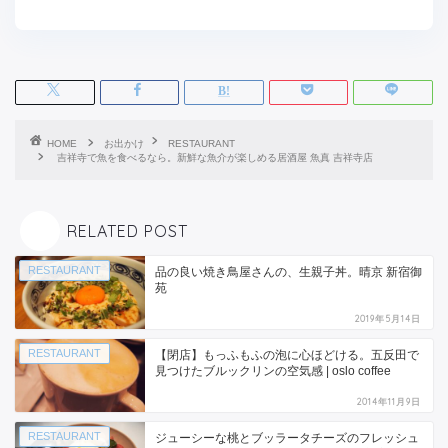
HOME
お出かけ
RESTAURANT
吉祥寺で魚を食べるなら。新鮮な魚介が楽しめる居酒屋 魚真 吉祥寺店
RELATED POST
RESTAURANT
品の良い焼き鳥屋さんの、生親子丼。晴京 新宿御
苑
2019年5月14日
RESTAURANT
【閉店】もっふもふの泡に心ほどける。五反田で
見つけたブルックリンの空気感 | oslo coffee
2014年11月9日
RESTAURANT
ジューシーな桃とブッラータチーズのフレッシュ