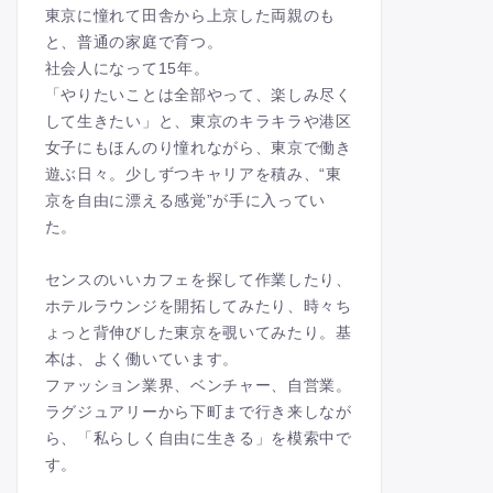
東京に憧れて田舎から上京した両親のも
と、普通の家庭で育つ。
社会人になって15年。
「やりたいことは全部やって、楽しみ尽く
して生きたい」と、東京のキラキラや港区
女子にもほんのり憧れながら、東京で働き
遊ぶ日々。少しずつキャリアを積み、“東
京を自由に漂える感覚”が手に入ってい
た。
センスのいいカフェを探して作業したり、
ホテルラウンジを開拓してみたり、時々ち
ょっと背伸びした東京を覗いてみたり。基
本は、よく働いています。
ファッション業界、ベンチャー、自営業。
ラグジュアリーから下町まで行き来しなが
ら、「私らしく自由に生きる」を模索中で
す。