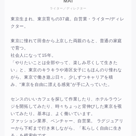
MAI
ライター／ディレクター
東京生まれ、東京育ちの37歳。自営業・ライター/ディレ
クター。
東京に憧れて田舎から上京した両親のもと、普通の家庭
で育つ。
社会人になって15年。
「やりたいことは全部やって、楽しみ尽くして生きた
い」と、東京のキラキラや港区女子にもほんのり憧れな
がら、東京で働き遊ぶ日々。少しずつキャリアを積
み、“東京を自由に漂える感覚”が手に入っていた。
センスのいいカフェを探して作業したり、ホテルラウン
ジを開拓してみたり、時々ちょっと背伸びした東京を覗
いてみたり。基本は、よく働いています。
ファッション業界、ベンチャー、自営業。 ラグジュアリ
ーから下町まで行き来しながら、「私らしく自由に生き
る」を模索中です。