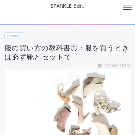
SPARKLE Edit.
サイトについて
起業と仕事
本
美容・コスメ
ファッション
お
FASHION
服の買い方の教科書①：服を買うとき
は必ず靴とセットで
2020年9月5日