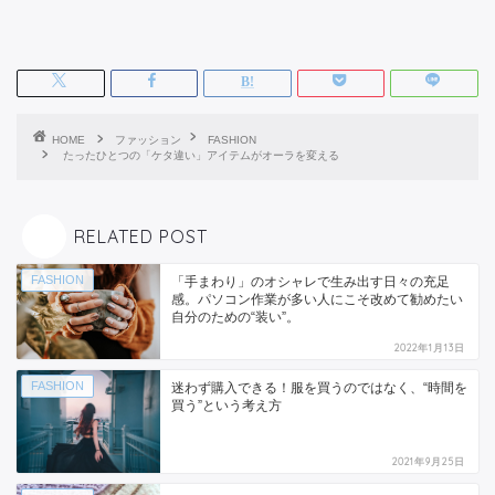
HOME
ファッション
FASHION
たったひとつの「ケタ違い」アイテムがオーラを変える
RELATED POST
FASHION
「手まわり」のオシャレで生み出す日々の充足
感。パソコン作業が多い人にこそ改めて勧めたい
自分のための“装い”。
2022年1月13日
FASHION
迷わず購入できる！服を買うのではなく、“時間を
買う”という考え方
2021年9月25日