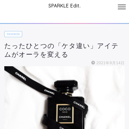
SPARKLE Edit.
サイトについて
起業と仕事
本
美容・コスメ
ファッション
お
FASHION
たったひとつの「ケタ違い」アイテ
ムがオーラを変える
2021年9月14日