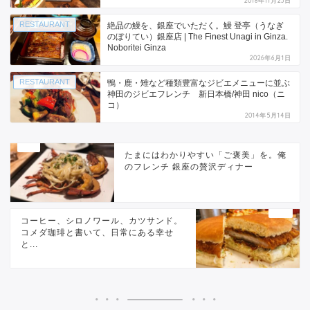
2018年11月23日
RESTAURANT
絶品の鰻を、銀座でいただく。鰻 登亭（うなぎ
のぼりてい）銀座店 | The Finest Unagi in Ginza.
Noboritei Ginza
2026年6月1日
RESTAURANT
鴨・鹿・雉など種類豊富なジビエメニューに並ぶ
神田のジビエフレンチ 新日本橋/神田 nico（ニ
コ）
2014年5月14日
たまにはわかりやすい「ご褒美」を。俺
のフレンチ 銀座の贅沢ディナー
コーヒー、シロノワール、カツサンド。
コメダ珈琲と書いて、日常にある幸せ
と...