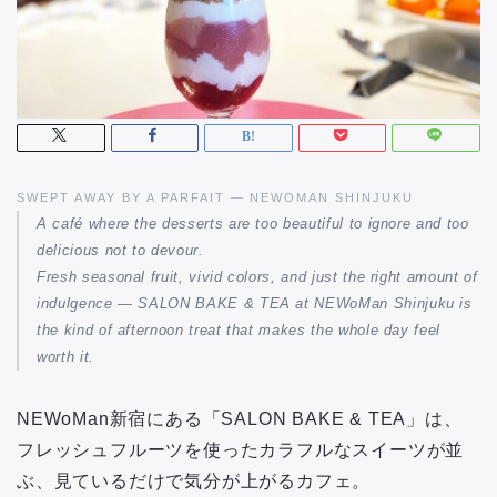
SWEPT AWAY BY A PARFAIT — NEWOMAN SHINJUKU
A café where the desserts are too beautiful to ignore and too
delicious not to devour.
Fresh seasonal fruit, vivid colors, and just the right amount of
indulgence — SALON BAKE & TEA at NEWoMan Shinjuku is
the kind of afternoon treat that makes the whole day feel
worth it.
NEWoMan新宿にある「SALON BAKE & TEA」は、
フレッシュフルーツを使ったカラフルなスイーツが並
ぶ、見ているだけで気分が上がるカフェ。