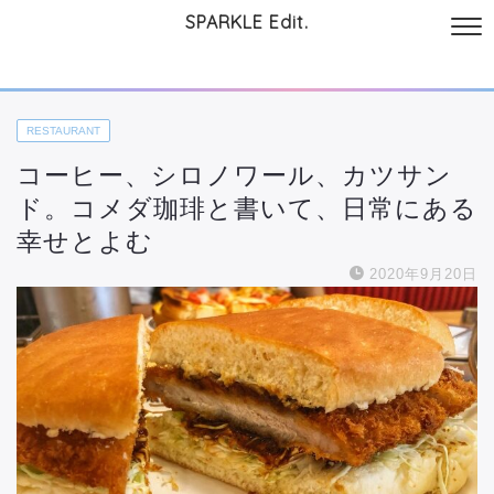
SPARKLE Edit.
サイトについて
起業と仕事
本
美容・コスメ
ファッション
お
RESTAURANT
コーヒー、シロノワール、カツサン
ド。コメダ珈琲と書いて、日常にある
幸せとよむ
2020年9月20日