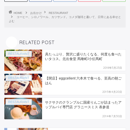
HOME
お出かけ
RESTAURANT
コーヒー、シロノワール、カツサンド。コメダ珈琲と書いて、日常にある幸せと
よむ
RELATED POST
RESTAURANT
具たっぷり、贅沢に盛りたくなる、何度も食べた
いタコス。北出食堂 馬喰町/小伝馬町
2018年3月23日
RESTAURANT
【閉店】eggcellent 六本木で食べる、至高の朝ご
はん
2015年4月20日
RESTAURANT
サクサクのクランブルに国産りんごが詰まったア
ップルパイ専門店 グラニースミス 表参道
2014年7月30日