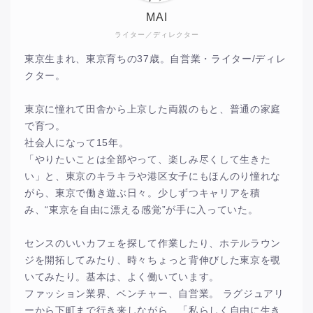
MAI
ライター／ディレクター
東京生まれ、東京育ちの37歳。自営業・ライター/ディレ
クター。
東京に憧れて田舎から上京した両親のもと、普通の家庭
で育つ。
社会人になって15年。
「やりたいことは全部やって、楽しみ尽くして生きた
い」と、東京のキラキラや港区女子にもほんのり憧れな
がら、東京で働き遊ぶ日々。少しずつキャリアを積
み、“東京を自由に漂える感覚”が手に入っていた。
センスのいいカフェを探して作業したり、ホテルラウン
ジを開拓してみたり、時々ちょっと背伸びした東京を覗
いてみたり。基本は、よく働いています。
ファッション業界、ベンチャー、自営業。 ラグジュアリ
ーから下町まで行き来しながら、「私らしく自由に生き