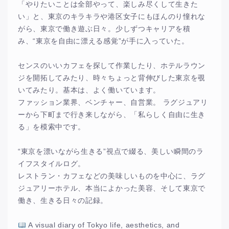
「やりたいことは全部やって、楽しみ尽くして生きた
い」と、東京のキラキラや港区女子にもほんのり憧れな
がら、東京で働き遊ぶ日々。少しずつキャリアを積
み、“東京を自由に漂える感覚”が手に入っていた。
センスのいいカフェを探して作業したり、ホテルラウン
ジを開拓してみたり、時々ちょっと背伸びした東京を覗
いてみたり。基本は、よく働いています。
ファッション業界、ベンチャー、自営業。 ラグジュアリ
ーから下町まで行き来しながら、「私らしく自由に生き
る」を模索中です。
“東京を漂いながら生きる”視点で綴る、美しい瞬間のラ
イフスタイルログ。
レストラン・カフェなどの美味しいものを中心に、ラグ
ジュアリーホテル、本当によかった美容、そして東京で
働き、生きる日々の記録。
A visual diary of Tokyo life, aesthetics, and