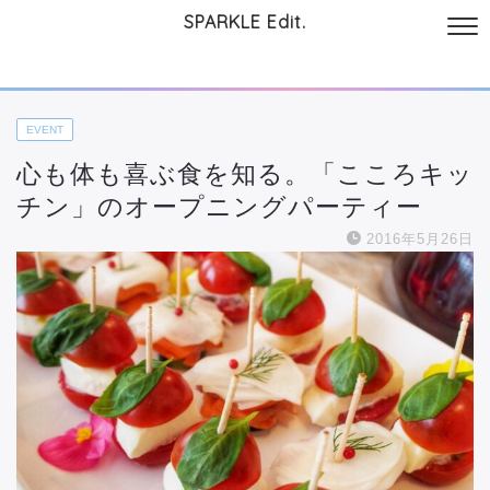
SPARKLE Edit.
サイトについて
起業と仕事
本
美容・コスメ
ファッション
お
EVENT
心も体も喜ぶ食を知る。「こころキッ
チン」のオープニングパーティー
2016年5月26日