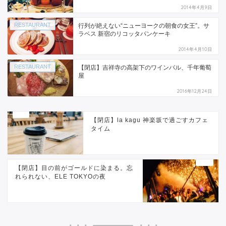
2014年4月9日
RESTAURANT
行列が絶えない“ニューヨークの朝食の女王”。サ
ラベス 新宿のリコッタパンケーキ
2014年4月10日
RESTAURANT
【閉店】吉祥寺の高架下のワインバル、千年葡萄
屋
2016年12月24日
【閉店】la kagu 神楽坂で過ごすカフェ
タイム
【閉店】目の前がゴールドに染まる。忘
れられない、ELE TOKYOの夜