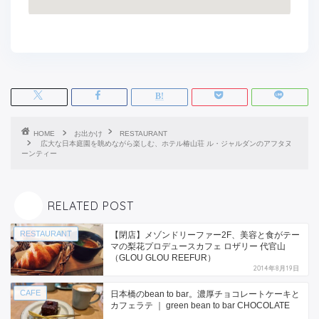
HOME
お出かけ
RESTAURANT
広大な日本庭園を眺めながら楽しむ、ホテル椿山荘 ル・ジャルダンのアフタヌ
ーンティー
RELATED POST
RESTAURANT
【閉店】メゾンドリーファー2F、美容と食がテー
マの梨花プロデュースカフェ ロザリー 代官山
（GLOU GLOU REEFUR）
2014年8月19日
CAFE
日本橋のbean to bar。濃厚チョコレートケーキと
カフェラテ ｜ green bean to bar CHOCOLATE