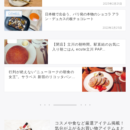
2025年2月21日
OTHRS
日本橋で出会う、パリ発の本物のショコラ アラ
ン・デュカスの板チョコレート
2022年2月25日
【閉店】立川の朝時間。駅直結のお気に
入り朝ごはん ecute立川 PAP...
行列が絶えない“ニューヨークの朝食の
女王”。サラベス 新宿のリコッタパン...
コスメや食など厳選アイテム掲載！
気分が上がるお買い物アイテムまと