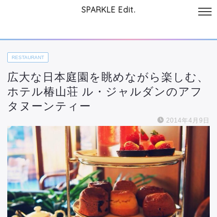
SPARKLE Edit.
サイトについて
起業と仕事
本
美容・コスメ
ファッション
お
RESTAURANT
広大な日本庭園を眺めながら楽しむ、
ホテル椿山荘 ル・ジャルダンのアフ
タヌーンティー
2014年4月9日