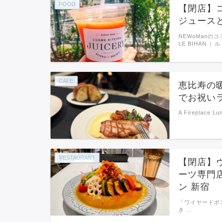
FOOD
【閉店】
ジュースと
NEWoMan
LE BIHAN
CAFE
恵比寿の
でお祝い
A Fireplace L
RESTAURANT
【閉店】
ーツ専門
ン 新宿
「ワイヤードボ
き …