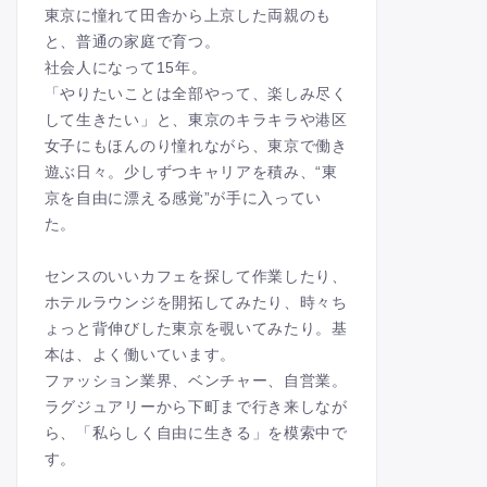
東京に憧れて田舎から上京した両親のも
と、普通の家庭で育つ。
社会人になって15年。
「やりたいことは全部やって、楽しみ尽く
して生きたい」と、東京のキラキラや港区
女子にもほんのり憧れながら、東京で働き
遊ぶ日々。少しずつキャリアを積み、“東
京を自由に漂える感覚”が手に入ってい
た。
センスのいいカフェを探して作業したり、
ホテルラウンジを開拓してみたり、時々ち
ょっと背伸びした東京を覗いてみたり。基
本は、よく働いています。
ファッション業界、ベンチャー、自営業。
ラグジュアリーから下町まで行き来しなが
ら、「私らしく自由に生きる」を模索中で
す。