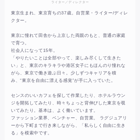
ライター／ディレクター
東京生まれ、東京育ちの37歳。自営業・ライター/ディレ
クター。
東京に憧れて田舎から上京した両親のもと、普通の家庭
で育つ。
社会人になって15年。
「やりたいことは全部やって、楽しみ尽くして生きた
い」と、東京のキラキラや港区女子にもほんのり憧れな
がら、東京で働き遊ぶ日々。少しずつキャリアを積
み、“東京を自由に漂える感覚”が手に入っていた。
センスのいいカフェを探して作業したり、ホテルラウン
ジを開拓してみたり、時々ちょっと背伸びした東京を覗
いてみたり。基本は、よく働いています。
ファッション業界、ベンチャー、自営業。 ラグジュアリ
ーから下町まで行き来しながら、「私らしく自由に生き
る」を模索中です。