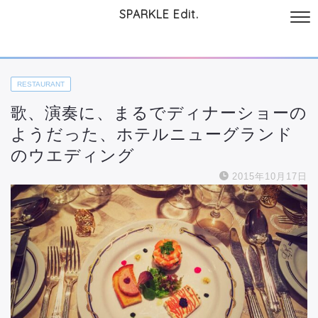
SPARKLE Edit.
サイトについて
起業と仕事
本
美容・コスメ
ファッション
お
RESTAURANT
歌、演奏に、まるでディナーショーの
ようだった、ホテルニューグランド
のウエディング
2015年10月17日