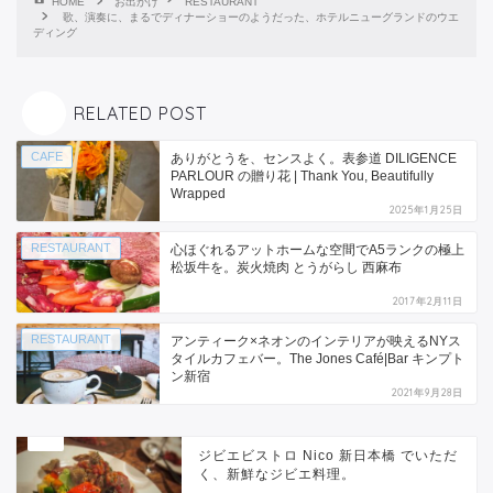
HOME
お出かけ
RESTAURANT
歌、演奏に、まるでディナーショーのようだった、ホテルニューグランドのウエ
ディング
RELATED POST
CAFE
ありがとうを、センスよく。表参道 DILIGENCE
PARLOUR の贈り花 | Thank You, Beautifully
Wrapped
2025年1月25日
RESTAURANT
心ほぐれるアットホームな空間でA5ランクの極上
松坂牛を。炭火焼肉 とうがらし 西麻布
2017年2月11日
RESTAURANT
アンティーク×ネオンのインテリアが映えるNYス
タイルカフェバー。The Jones Café|Bar キンプト
ン新宿
2021年9月28日
ジビエビストロ Nico 新日本橋 でいただ
く、新鮮なジビエ料理。