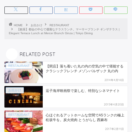
HOME
お出かけ
RESTAURANT
【銀座】都会の中心で優雅なテラスランチ。マーサーブランチ ギンザテラス |
Elegant Terrace Lunch at Mercer Brunch Ginza | Tokyo Dining
RELATED POST
RESTAURANT
【閉店】落ち着いた丸の内の空気の中で堪能する
クラシックフレンチ メゾンバルザック 丸の内
2014年4月16日
お出かけ
逗子海岸映画祭で楽しむ、特別なシネマナイト
2015年4月20日
RESTAURANT
心ほぐれるアットホームな空間でA5ランクの極上
松坂牛を。炭火焼肉 とうがらし 西麻布
2017年2月11日