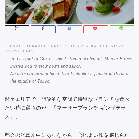
ELEGANT TERRACE LUNCH AT MERCER BRUNCH GINZA |
TOKYO DINING
In the heart of Ginza’s most storied boulevard,
Mercer Brunch
invites you to slow down and savor.
An alfresco terrace lunch that feels like a pocket of Paris in
the middle of Tokyo.
銀座エリアで、開放的な空間で特別なブランチを食べ
たい時に選ぶのが、「マーサーブランチ ギンザテラ
ス」。
都会のど真ん中にありながら、心地よい風を感じられ