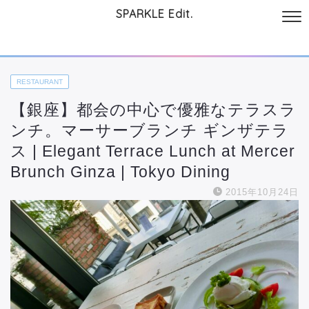
SPARKLE Edit.
サイトについて
起業と仕事
本
美容・コスメ
ファッション
お
RESTAURANT
【銀座】都会の中心で優雅なテラスラ
ンチ。マーサーブランチ ギンザテラ
ス | Elegant Terrace Lunch at Mercer
Brunch Ginza | Tokyo Dining
2015年10月24日