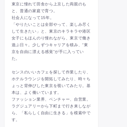
東京に憧れて田舎から上京した両親のも
と、普通の家庭で育つ。
社会人になって15年。
「やりたいことは全部やって、楽しみ尽く
して生きたい」と、東京のキラキラや港区
女子にもほんのり憧れながら、東京で働き
遊ぶ日々。少しずつキャリアを積み、“東
京を自由に漂える感覚”が手に入ってい
た。
センスのいいカフェを探して作業したり、
ホテルラウンジを開拓してみたり、時々ち
ょっと背伸びした東京を覗いてみたり。基
本は、よく働いています。
ファッション業界、ベンチャー、自営業。
ラグジュアリーから下町まで行き来しなが
ら、「私らしく自由に生きる」を模索中で
す。