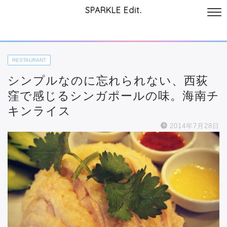
SPARKLE Edit.
サイトについて
起業と仕事
本
美容・コスメ
ファッション
お
RESTAURANT
シンプルなのに忘れられない、西荻
窪で感じるシンガポールの味。海南チ
キンライス
2014年7月28日