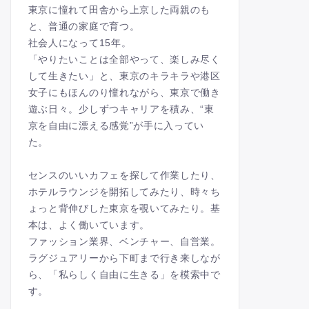
東京に憧れて田舎から上京した両親のも
と、普通の家庭で育つ。
社会人になって15年。
「やりたいことは全部やって、楽しみ尽く
して生きたい」と、東京のキラキラや港区
女子にもほんのり憧れながら、東京で働き
遊ぶ日々。少しずつキャリアを積み、“東
京を自由に漂える感覚”が手に入ってい
た。
センスのいいカフェを探して作業したり、
ホテルラウンジを開拓してみたり、時々ち
ょっと背伸びした東京を覗いてみたり。基
本は、よく働いています。
ファッション業界、ベンチャー、自営業。
ラグジュアリーから下町まで行き来しなが
ら、「私らしく自由に生きる」を模索中で
す。