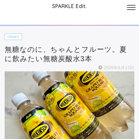
SPARKLE Edit.
サイトについて
起業と仕事
本
美容・コスメ
ファッション
お
DRINKS
無糖なのに、ちゃんとフルーツ。夏
に飲みたい無糖炭酸水3本
2026年6月13日