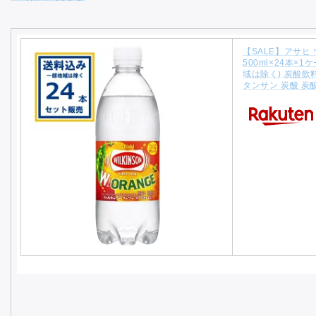
【SALE】アサヒ
500ml×24本×1
域は除く) 炭酸飲料
タンサン 炭酸 炭