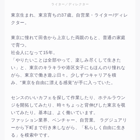
ライター／ディレクター
東京生まれ、東京育ちの37歳。自営業・ライター/ディレ
クター。
東京に憧れて田舎から上京した両親のもと、普通の家庭
で育つ。
社会人になって15年。
「やりたいことは全部やって、楽しみ尽くして生きた
い」と、東京のキラキラや港区女子にもほんのり憧れな
がら、東京で働き遊ぶ日々。少しずつキャリアを積
み、“東京を自由に漂える感覚”が手に入っていた。
センスのいいカフェを探して作業したり、ホテルラウン
ジを開拓してみたり、時々ちょっと背伸びした東京を覗
いてみたり。基本は、よく働いています。
ファッション業界、ベンチャー、自営業。 ラグジュアリ
ーから下町まで行き来しながら、「私らしく自由に生き
る」を模索中です。