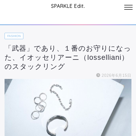
SPARKLE Edit.
サイトについて
起業と仕事
本
美容・コスメ
ファッション
お
FASHION
「武器」であり、１番のお守りになっ
た、イオッセリアーニ（Iosselliani）
のスタックリング
2026年6月15日