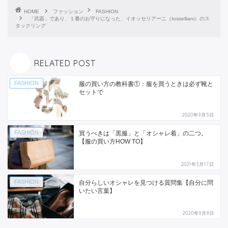
HOME
ファッション
FASHION
「武器」であり、１番のお守りになった、イオッセリアーニ（Iosselliani）のス
タックリング
RELATED POST
FASHION
服の買い方の教科書①：服を買うときは必ず靴と
セットで
2020年9月5日
FASHION
買うべきは「黒服」と「オシャレ着」の二つ。
【服の買い方HOW TO】
2021年3月17日
FASHION
自分らしいオシャレを見つける質問集【自分に問
いたい言葉】
2020年9月8日