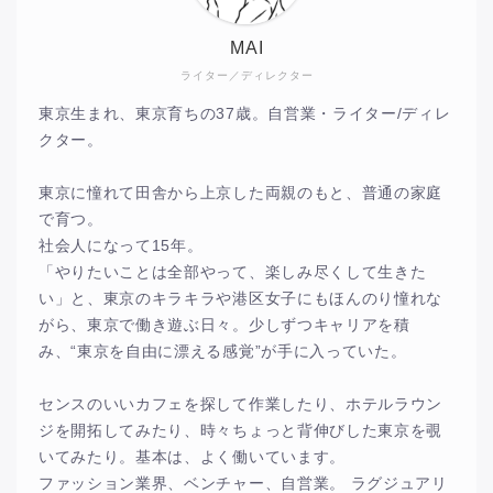
MAI
ライター／ディレクター
東京生まれ、東京育ちの37歳。自営業・ライター/ディレ
クター。
東京に憧れて田舎から上京した両親のもと、普通の家庭
で育つ。
社会人になって15年。
「やりたいことは全部やって、楽しみ尽くして生きた
い」と、東京のキラキラや港区女子にもほんのり憧れな
がら、東京で働き遊ぶ日々。少しずつキャリアを積
み、“東京を自由に漂える感覚”が手に入っていた。
センスのいいカフェを探して作業したり、ホテルラウン
ジを開拓してみたり、時々ちょっと背伸びした東京を覗
いてみたり。基本は、よく働いています。
ファッション業界、ベンチャー、自営業。 ラグジュアリ