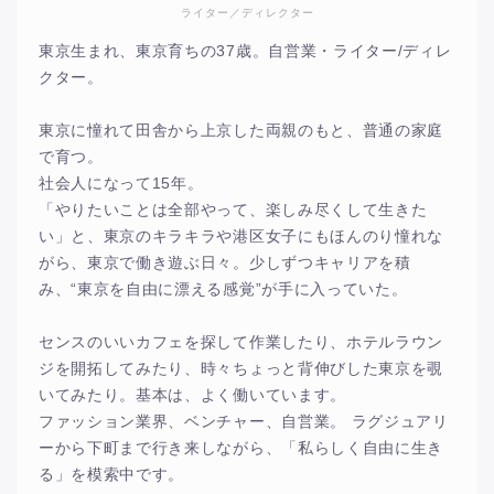
ライター／ディレクター
東京生まれ、東京育ちの37歳。自営業・ライター/ディレ
クター。
東京に憧れて田舎から上京した両親のもと、普通の家庭
で育つ。
社会人になって15年。
「やりたいことは全部やって、楽しみ尽くして生きた
い」と、東京のキラキラや港区女子にもほんのり憧れな
がら、東京で働き遊ぶ日々。少しずつキャリアを積
み、“東京を自由に漂える感覚”が手に入っていた。
センスのいいカフェを探して作業したり、ホテルラウン
ジを開拓してみたり、時々ちょっと背伸びした東京を覗
いてみたり。基本は、よく働いています。
ファッション業界、ベンチャー、自営業。 ラグジュアリ
ーから下町まで行き来しながら、「私らしく自由に生き
る」を模索中です。