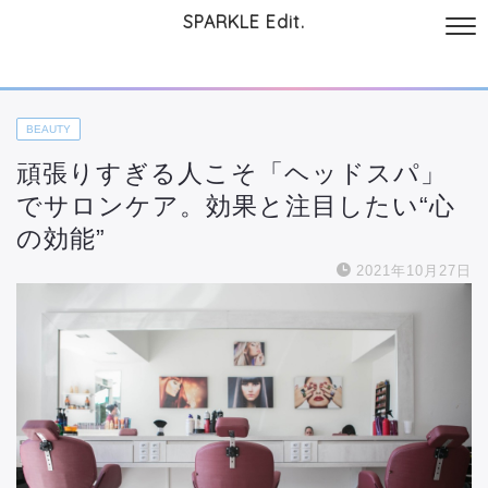
SPARKLE Edit.
サイトについて
起業と仕事
本
美容・コスメ
ファッション
お
BEAUTY
頑張りすぎる人こそ「ヘッドスパ」
でサロンケア。効果と注目したい“心
の効能”
2021年10月27日