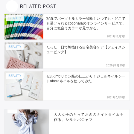
RELATED POST
BEAUTY
写真でパーソナルカラー診断！いつでも・どこで
も受けられるcoconalaのオンラインサービスで、
自分に似合うカラーが見つかる。
2021年12月3日
BEAUTY
たった一日で垢抜ける自宅美容ケア【フェイスシ
ェービング】
2021年8月20日
BEAUTY
セルフでサロン級の仕上がり！ジェルネイルシー
トohoraネイルを使ってみた
2021年3月18日
大人女子のとっておきのナイトタイムを
作る、シルクパジャマ