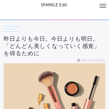
SPARKLE Edit.
サイトについて
起業と仕事
本
美容・コスメ
ファッション
お
BEAUTY
昨日よりも今日。今日よりも明日。
「どんどん美しくなっていく感覚」
を得るために
2021年1月13日