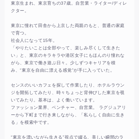
東京生まれ、東京育ちの37歳。自営業・ライター/ディレ
クター。
東京に憧れて田舎から上京した両親のもと、普通の家庭
で育つ。
社会人になって15年。
「やりたいことは全部やって、楽しみ尽くして生きた
い」と、東京のキラキラや港区女子にもほんのり憧れな
がら、東京で働き遊ぶ日々。少しずつキャリアを積
み、“東京を自由に漂える感覚”が手に入っていた。
センスのいいカフェを探して作業したり、ホテルラウン
ジを開拓してみたり、時々ちょっと背伸びした東京を覗
いてみたり。基本は、よく働いています。
ファッション業界、ベンチャー、自営業。 ラグジュアリ
ーから下町まで行き来しながら、「私らしく自由に生き
る」を模索中です。
“東京を漂いながら生きる”視点で綴る、美しい瞬間のラ