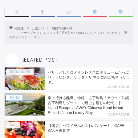
HOME
お出かけ
RESTAURANT
マーサーブランチ エビス（【旧店名】M HOUSE/エム ハウス）でいただく、至
高のフレンチトースト
RELATED POST
RESTAURANT
パリッとしたロメインレタスにボリュームたっぷ
りトッピング。サラダデリ マルゴのごちそうサラ
ダ。
2016年12月24日
HOTEL
車で行ける離島。沖縄・古宇利島「アウェイ沖縄
古宇利島リゾート」で過ごす癒しの時間。 |
Island Escape at AWAY Okinawa Kouri Island
Resort | Japan Luxury Stay
2022年9月27日
CAFE
【閉店】ハワイ発ふわふわパンケーキ CAFE
KAILA 表参道