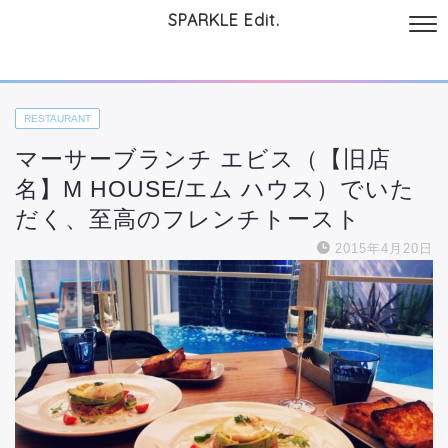
SPARKLE Edit.
サイトについて
起業と仕事
本
美容・コスメ
ファッション
お
RESTAURANT
マーサーブランチ エビス（【旧店
名】M HOUSE/エム ハウス）でいた
だく、至高のフレンチトースト
2015年4月20日