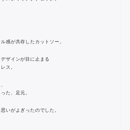
アル感が共存したカットソー。
なデザインが目に止まる
クレス。
に、
くった、足元。
な思いがよぎったのでした。