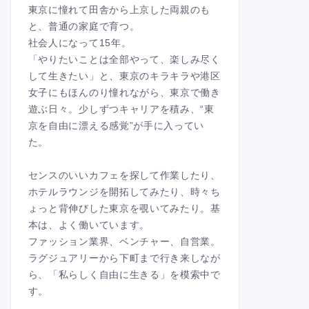
東京に憧れて田舎から上京した両親のも
と、普通の家庭で育つ。
社会人になって15年。
「やりたいことは全部やって、楽しみ尽く
して生きたい」と、東京のキラキラや港区
女子にもほんのり憧れながら、東京で働き
遊ぶ日々。少しずつキャリアを積み、“東
京を自由に漂える感覚”が手に入ってい
た。
センスのいいカフェを探して作業したり、
ホテルラウンジを開拓してみたり、時々ち
ょっと背伸びした東京を覗いてみたり。基
本は、よく働いています。
ファッション業界、ベンチャー、自営業。
ラグジュアリーから下町まで行き来しなが
ら、「私らしく自由に生きる」を模索中で
す。