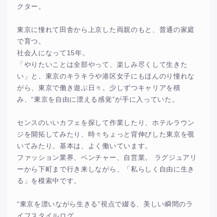
クター。
東京に憧れて田舎から上京した両親のもと、普通の家庭
で育つ。
社会人になって15年。
「やりたいことは全部やって、楽しみ尽くして生きた
い」と、東京のキラキラや港区女子にもほんのり憧れな
がら、東京で働き遊ぶ日々。少しずつキャリアを積
み、“東京を自由に漂える感覚”が手に入っていた。
センスのいいカフェを探して作業したり、ホテルラウン
ジを開拓してみたり、時々ちょっと背伸びした東京を覗
いてみたり。基本は、よく働いています。
ファッション業界、ベンチャー、自営業。 ラグジュアリ
ーから下町まで行き来しながら、「私らしく自由に生き
る」を模索中です。
“東京を漂いながら生きる”視点で綴る、美しい瞬間のラ
イフスタイルログ。