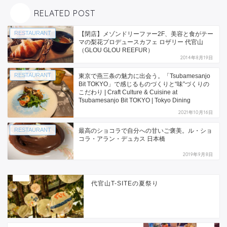
RELATED POST
RESTAURANT
【閉店】メゾンドリーファー2F、美容と食がテー
マの梨花プロデュースカフェ ロザリー 代官山
（GLOU GLOU REEFUR）
2014年8月19日
RESTAURANT
東京で燕三条の魅力に出会う。「Tsubamesanjo
Bit TOKYO」で感じるものづくりと“味”づくりの
こだわり | Craft Culture & Cuisine at
Tsubamesanjo Bit TOKYO | Tokyo Dining
2021年10月16日
RESTAURANT
最高のショコラで自分への甘いご褒美。ル・ショ
コラ・アラン・デュカス 日本橋
2019年9月8日
代官山T-SITEの夏祭り