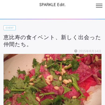
SPARKLE Edit.
サイトについて
起業と仕事
本
美容・コスメ
ファッション
お
EVENT
恵比寿の食イベント、新しく出会った
仲間たち。
2015年8月14日