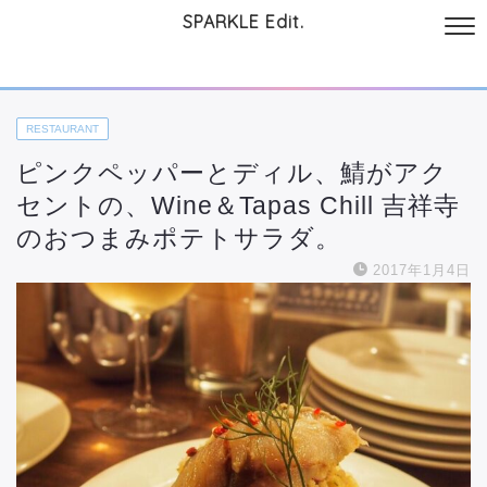
SPARKLE Edit.
サイトについて
起業と仕事
本
美容・コスメ
ファッション
お
RESTAURANT
ピンクペッパーとディル、鯖がアク
セントの、Wine＆Tapas Chill 吉祥寺
のおつまみポテトサラダ。
2017年1月4日