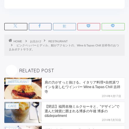
HOME
お出かけ
RESTAURANT
ピンクペッパーとディル、鯖がアクセントの、Wine＆Tapas Chill 吉祥寺のおつ
まみポテトサラダ。
RELATED POST
RESTAURANT
肩の力がすっと抜ける。イタリア料理×自然派ワ
インを楽しむワインバー Wine＆Tapas Chill 吉祥
寺
2014年4月17日
CAFE
【閉店】福岡名物ミルクセーキと、”デザイン”で
選んだ雑貨に囲まれる博多の午後 博多の
d&department
2014年3月30日