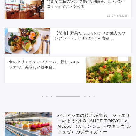
CAFE
特別な“毎日の”パンで豊かな朝食を。ル・パン・
コティディアン 芝公園
2015年4月20日
【閉店】野菜たっぷりのデリが魅力のワ
ンプレート。CITY SHOP 表参...
食のクリエイティブチーム、新しいスタ
ジオで、美味しい新年会。
パティシエの技巧が光る、ジュエリ
ーのようなLOUANGE TOKYO Le
Musee （ルワンジュ トウキョウ ル
ミュゼ）のプティガトー