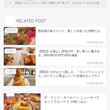
【閉店】カフェマメヒコ 渋谷 公園通り店で過ごす、おだやかでしあわせな朝。
RELATED POST
EVENT
恵比寿の食イベント、新しく出会った仲間たち。
2015年8月14日
CAFE
【閉店】心地よい空気の中、甘い香りに癒され
る。BRUNCH KITCHEN 鎌倉
2014年3月30日
CAFE
【閉店】そびえたつ美しさ。「ゴントラン シェリ
エ」のパリッと香ばしいパイ生地のモンブラン
2016年12月29日
ザ・リッツ・カールトン ニューヨーク
セントラルパーク の朝ごはん。