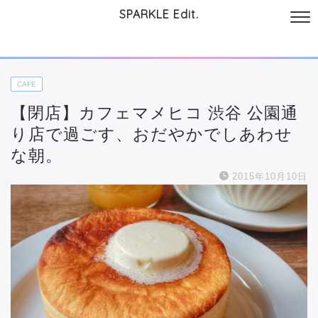
SPARKLE Edit.
サイトについて
起業と仕事
本
美容・コスメ
ファッション
お
CAFE
【閉店】カフェマメヒコ 渋谷 公園通
り店で過ごす、おだやかでしあわせ
な朝。
2015年10月10日