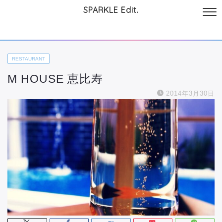
SPARKLE Edit.
サイトについて
起業と仕事
本
美容・コスメ
ファッション
お
RESTAURANT
M HOUSE 恵比寿
2014年3月30日