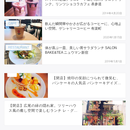
ンク。リンツショコラカフェ 表参道
2014年4月20日
CAFE
飲んだ瞬間華やかさが広がるコーヒーに、心地よ
い空間。ゲシャリーコーヒー 有楽町
2020年1月13日
RESTAURANT
体が喜ぶ一皿、美しい胃サラダランチ SALON
BAKE&TEA ニュウマン新宿
2019年5月1日
【閉店】焼印の笑顔につられて微笑む、
パンケーキの人気店 パンケーキデイズ...
【閉店】広尾の緑の隠れ家。ツリーハウ
ス風の癒し空間で楽しむランチ レ・グ...