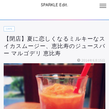
SPARKLE Edit.
サイトについて
起業と仕事
本
美容・コスメ
ファッション
お
CAFE
【閉店】夏に恋しくなるミルキーなス
イカスムージー、恵比寿のジュースバ
ー マルゴデリ 恵比寿
2014年6月15日