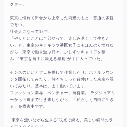
クター。
東京に憧れて田舎から上京した両親のもと、普通の家庭
で育つ。
社会人になって15年。
「やりたいことは全部やって、楽しみ尽くして生きた
い」と、東京のキラキラや港区女子にもほんのり憧れな
がら、東京で働き遊ぶ日々。少しずつキャリアを積
み、“東京を自由に漂える感覚”が手に入っていた。
センスのいいカフェを探して作業したり、ホテルラウン
ジを開拓してみたり、時々ちょっと背伸びした東京を覗
いてみたり。基本は、よく働いています。
ファッション業界、ベンチャー、自営業。 ラグジュアリ
ーから下町まで行き来しながら、「私らしく自由に生き
る」を模索中です。
“東京を漂いながら生きる”視点で綴る、美しい瞬間のラ
イフスタイルログ。