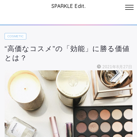
SPARKLE Edit.
サイトについて
起業と仕事
本
美容・コスメ
ファッション
お
COSMETIC
“高価なコスメ”の「効能」に勝る価値
とは？
2021年8月27日