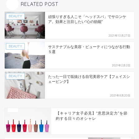
RELATED POST
BEAUTY
頑張りすぎる人こそ「ヘッドスパ」でサロンケ
ア。効果と注目したい“心の効能”
2021年10月27日
BEAUTY
サステナブルな美容・ビューティにつながる行動
５選
2021年2月2日
BEAUTY
たった一日で垢抜ける自宅美容ケア【フェイスシ
ェービング】
2021年8月20日
【キャリア女子必見】“意思決定力”を節
約する日々のオシャレ