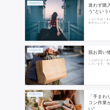
FASHION
迷わず購
う”という
こんにちは！ま
自分らしいオシ
FASHION
脱お買い
こんばんは！ま
しています。 
FASHION
「手まわ
コン作業
い”。