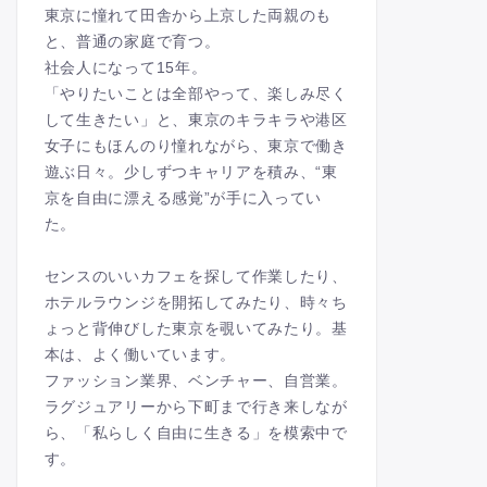
東京に憧れて田舎から上京した両親のも
と、普通の家庭で育つ。
社会人になって15年。
「やりたいことは全部やって、楽しみ尽く
して生きたい」と、東京のキラキラや港区
女子にもほんのり憧れながら、東京で働き
遊ぶ日々。少しずつキャリアを積み、“東
京を自由に漂える感覚”が手に入ってい
た。
センスのいいカフェを探して作業したり、
ホテルラウンジを開拓してみたり、時々ち
ょっと背伸びした東京を覗いてみたり。基
本は、よく働いています。
ファッション業界、ベンチャー、自営業。
ラグジュアリーから下町まで行き来しなが
ら、「私らしく自由に生きる」を模索中で
す。