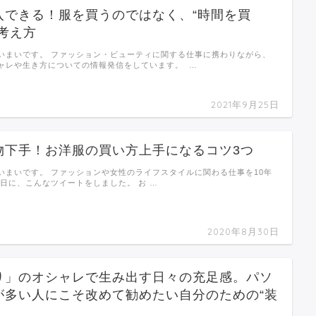
入できる！服を買うのではなく、“時間を買
考え方
いまいです。 ファッション・ビューティに関する仕事に携わりながら、
ャレや生き方についての情報発信をしています。 …
2021年9月25日
物下手！お洋服の買い方上手になるコツ3つ
いまいです。 ファッションや女性のライフスタイルに関わる仕事を10年
先日に、こんなツイートをしました。 お …
2020年8月30日
り」のオシャレで生み出す日々の充足感。パソ
が多い人にこそ改めて勧めたい自分のための“装