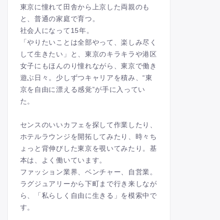
東京に憧れて田舎から上京した両親のも
と、普通の家庭で育つ。
社会人になって15年。
「やりたいことは全部やって、楽しみ尽く
して生きたい」と、東京のキラキラや港区
女子にもほんのり憧れながら、東京で働き
遊ぶ日々。少しずつキャリアを積み、“東
京を自由に漂える感覚”が手に入ってい
た。
センスのいいカフェを探して作業したり、
ホテルラウンジを開拓してみたり、時々ち
ょっと背伸びした東京を覗いてみたり。基
本は、よく働いています。
ファッション業界、ベンチャー、自営業。
ラグジュアリーから下町まで行き来しなが
ら、「私らしく自由に生きる」を模索中で
す。