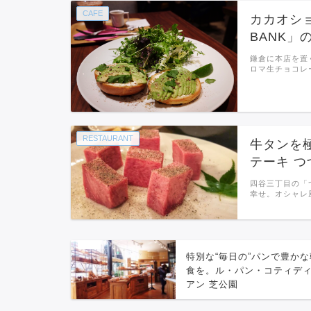
CAFE
カカオショ
BANK
鎌倉に本店を置く
ロマ生チョコレ
RESTAURANT
牛タンを
テーキ つ
四谷三丁目の「
幸せ。オシャレ
特別な“毎日の”パンで豊かな
食を。ル・パン・コティデ
アン 芝公園