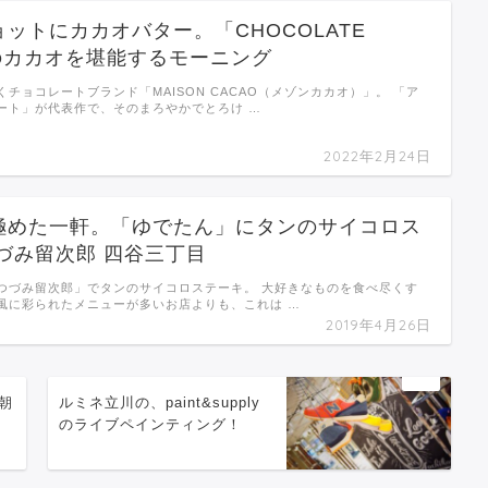
ットにカカオバター。「CHOCOLATE
」のカカオを堪能するモーニング
チョコレートブランド「MAISON CACAO（メゾンカカオ）」。 「ア
ート」が代表作で、そのまろやかでとろけ …
2022年2月24日
極めた一軒。「ゆでたん」にタンのサイコロス
づみ留次郎 四谷三丁目
つづみ留次郎」でタンのサイコロステーキ。 大好きなものを食べ尽くす
風に彩られたメニューが多いお店よりも、これは …
2019年4月26日
朝
ルミネ立川の、paint&supply
ィ
のライブペインティング！