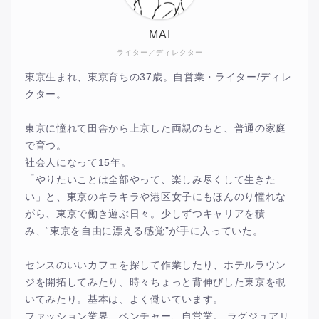
MAI
ライター／ディレクター
東京生まれ、東京育ちの37歳。自営業・ライター/ディレ
クター。
東京に憧れて田舎から上京した両親のもと、普通の家庭
で育つ。
社会人になって15年。
「やりたいことは全部やって、楽しみ尽くして生きた
い」と、東京のキラキラや港区女子にもほんのり憧れな
がら、東京で働き遊ぶ日々。少しずつキャリアを積
み、“東京を自由に漂える感覚”が手に入っていた。
センスのいいカフェを探して作業したり、ホテルラウン
ジを開拓してみたり、時々ちょっと背伸びした東京を覗
いてみたり。基本は、よく働いています。
ファッション業界、ベンチャー、自営業。 ラグジュアリ