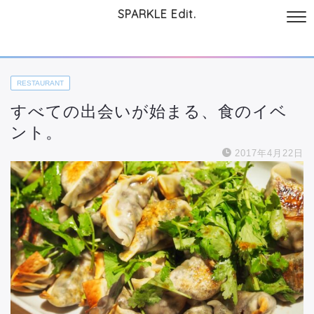
SPARKLE Edit.
サイトについて
起業と仕事
本
美容・コスメ
ファッション
お
RESTAURANT
すべての出会いが始まる、食のイベ
ント。
2017年4月22日