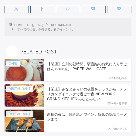
HOME
お出かけ
RESTAURANT
すべての出会いが始まる、食のイベント。
RELATED POST
CAFE
【閉店】立川の朝時間。駅直結のお気に入り朝ご
はん ecute立川 PAPER WALL CAFE
2014年4月6日
RESTAURANT
【閉店】みなとみらいの夜景をテラスから、アメ
リカンダイニングで過ごす夜 NEW YORK
GRAND KITCHEN みなとみらい
2014年4月29日
RESTAURANT
新橋の夜は、焼き鳥とワイン。締めの鶏塩ラーメ
ンまで
2025年4月7日