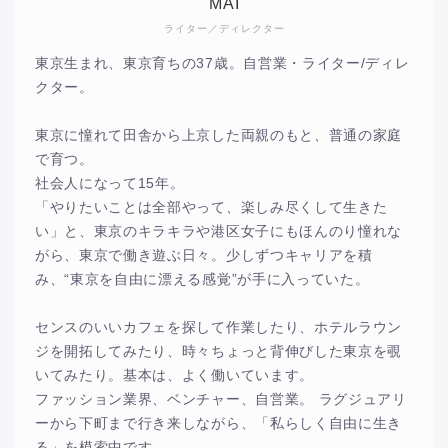
MAI
ライター／ディレクター
東京生まれ、東京育ちの37歳。自営業・ライター/ディレ
クター。
東京に憧れて田舎から上京した両親のもと、普通の家庭
で育つ。
社会人になって15年。
「やりたいことは全部やって、楽しみ尽くして生きた
い」と、東京のキラキラや港区女子にもほんのり憧れな
がら、東京で働き遊ぶ日々。少しずつキャリアを積
み、“東京を自由に漂える感覚”が手に入っていた。
センスのいいカフェを探して作業したり、ホテルラウン
ジを開拓してみたり、時々ちょっと背伸びした東京を覗
いてみたり。基本は、よく働いています。
ファッション業界、ベンチャー、自営業。 ラグジュアリ
ーから下町まで行き来しながら、「私らしく自由に生き
る」を模索中です。