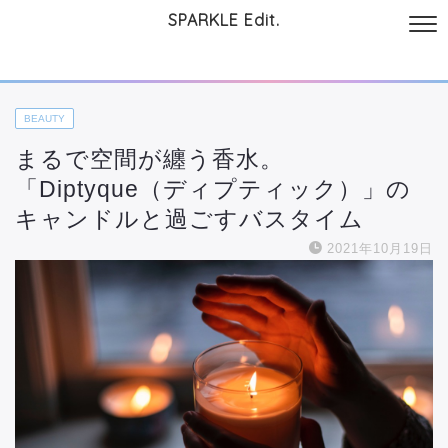
SPARKLE Edit.
サイトについて
起業と仕事
本
美容・コスメ
ファッション
お
BEAUTY
まるで空間が纏う香水。
「Diptyque（ディプティック）」の
キャンドルと過ごすバスタイム
2021年10月19日