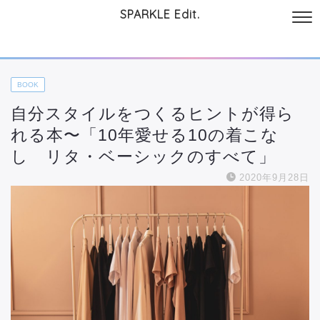
SPARKLE Edit.
サイトについて
起業と仕事
本
美容・コスメ
ファッション
お
BOOK
自分スタイルをつくるヒントが得ら
れる本〜「10年愛せる10の着こな
し リタ・ベーシックのすべて」
2020年9月28日