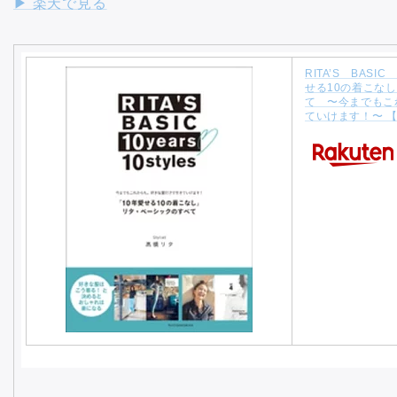
▶︎ 楽天で見る
RITA’S BASIC 
せる10の着こな
て 〜今までもこ
ていけます！〜 【