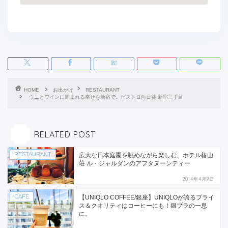
HOME
お出かけ
RESTAURANT
ウニとワインに囲まれる幸せを新宿で。ビストロ向日葵 新宿三丁目
RELATED POST
RESTAURANT
広大な日本庭園を眺めながら楽しむ、ホテル椿山
荘 ル・ジャルダンのアフタヌーンティー
2014年4月9日
CAFE
【UNIQLO COFFEE/銀座】UNIQLOが誇るプライ
ス＆クオリティはコーヒーにも！銀ブラの一息
に。