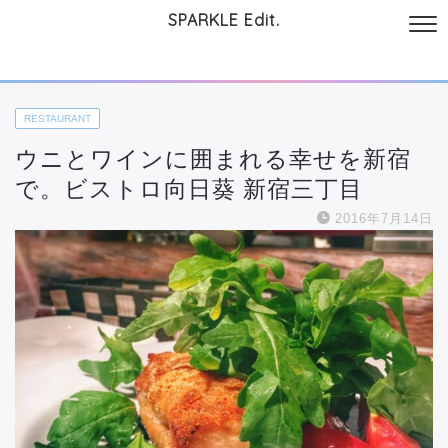
SPARKLE Edit.
サイトについて
起業と仕事
本
美容・コスメ
ファッション
お
RESTAURANT
ウニとワインに囲まれる幸せを新宿
で。ビストロ向日葵 新宿三丁目
2016年7月14日