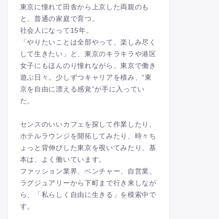
東京に憧れて田舎から上京した両親のも
と、普通の家庭で育つ。
社会人になって15年。
「やりたいことは全部やって、楽しみ尽く
して生きたい」と、東京のキラキラや港区
女子にもほんのり憧れながら、東京で働き
遊ぶ日々。少しずつキャリアを積み、“東
京を自由に漂える感覚”が手に入ってい
た。
センスのいいカフェを探して作業したり、
ホテルラウンジを開拓してみたり、時々ち
ょっと背伸びした東京を覗いてみたり。基
本は、よく働いています。
ファッション業界、ベンチャー、自営業。
ラグジュアリーから下町まで行き来しなが
ら、「私らしく自由に生きる」を模索中で
す。