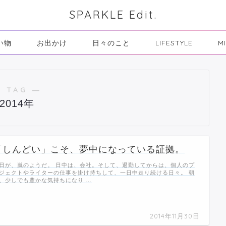
SPARKLE Edit.
い物
お出かけ
日々のこと
LIFESTYLE
M
 TAG ―
2014年
「しんどい」こそ、夢中になっている証拠。
日が、嵐のようだ。 日中は、会社。そして、退勤してからは、個人のプ
ジェクトやライターの仕事を掛け持ちして、一日中走り続ける日々。 朝
、少しでも豊かな気持ちになり …
2014年11月30日